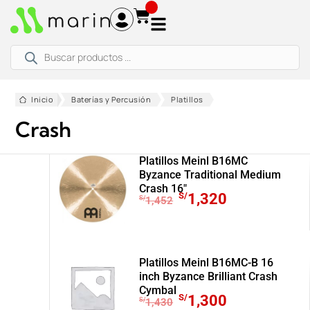
Ir
al
contenido
Búsqueda
de
productos
Inicio
Baterías y Percusión
Platillos
Crash
Platillos Meinl B16MC
Byzance Traditional Medium
Crash 16″
E
E
S/
1,320
S/
1,452
l
l
p
p
r
r
e
e
Platillos Meinl B16MC-B 16
c
c
inch Byzance Brilliant Crash
Cymbal
i
i
E
E
S/
1,300
S/
1,430