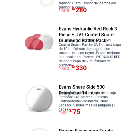
i
i
tambor: Claro. Grosor del parche del
E
E
tambor: 2 capas
o
o
S/
280
S/
308
l
l
o
a
p
p
r
c
r
r
Evans Hydraulic Red Rock 3-
i
t
Piece + UV1 Coated Snare
e
e
g
u
Drumhead Batter Pack
Tamaños: (10 /12 /16 ) + 14 UV1
c
c
i
a
Coated Snare. Parche UV1 de una capa
i
i
de 10 milésimas de pulgada con
n
l
tratamiento con rayos UV que mejoran
o
o
a
e
la durabilidad. Parche HYDRAULIC RED
de doble capa de 7 milésimas de
o
a
l
s
E
E
pulgada.
S/
330
S/
363
r
c
e
:
l
l
i
t
r
S
p
p
g
u
a
/
r
r
Evans Snare Side 500
i
a
:
3
Drumhead 14 inch
e
e
Batidora/Resonante: Lado de la caja.
Tamaño: 14″. Material: Película.
n
l
S
2
c
c
Transparente/Recubierto: Claro.
a
e
Espesor: 5 milésimas de pulgada (1
/
0
i
i
E
E
capa).
S/
75
l
s
S/
82
3
.
o
o
l
l
e
:
5
o
a
p
p
r
S
2
r
c
Parche Evans para Tarola