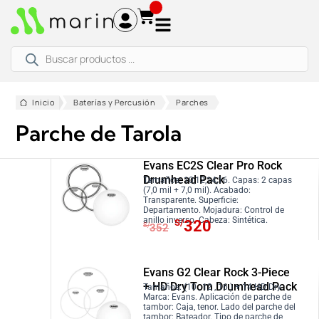
Ir
al
contenido
Búsqueda
de
productos
Inicio
Baterías y Percusión
Parches
Parche de Tarola
Evans EC2S Clear Pro Rock
Drumhead Pack
Tamaños: 10,12,14,16. Capas: 2 capas
(7,0 mil + 7,0 mil). Acabado:
Transparente. Superficie:
Departamento. Mojadura: Control de
E
E
anillo inverso. Cabeza: Sintética.
S/
320
S/
352
l
l
p
p
r
r
Evans G2 Clear Rock 3-Piece
+ HD Dry Tom Drumhead Pack
e
e
Tamaños: (10 , 12 , 16 ) + 14 HD Dry.
Marca: Evans. Aplicación de parche de
c
c
tambor: Caja, tenor. Lado del parche del
tambor: Bateador. Tipo de parche de