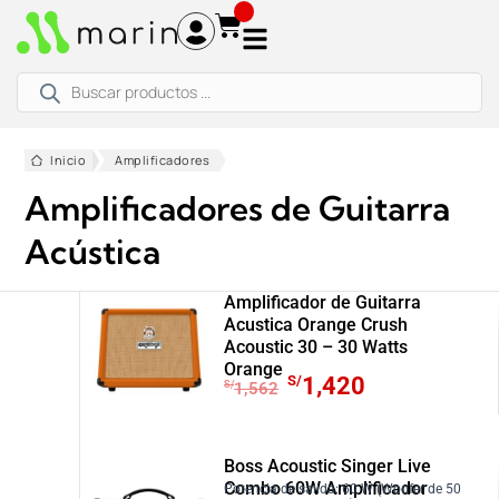
Ir
al
contenido
Búsqueda
de
productos
Inicio
Amplificadores
Amplificadores de Guitarra
Acústica
Amplificador de Guitarra
Acustica Orange Crush
Acoustic 30 – 30 Watts
Orange
E
E
S/
1,420
S/
1,562
l
l
p
p
r
r
Boss Acoustic Singer Live
e
e
Combo 60W Amplificador
Potencia de salida: 60 W (Woofer de 50