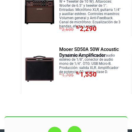
W + Tweeter de 10 W). Altavoces:
c
c
Woofer de 6.5″ y tweeter de 1″.
i
i
Entradas: Micrófono XLR, guitarra 1/4″
y auxiliar estéreo. Controles maestros:
o
o
Volumen general y Anti-Feedback.
Canal de micrófono: Ecualización de 3
o
a
E
E
bandas, efecto y reverb.
S/
2,290
S/
2,600
r
c
l
l
i
t
p
p
g
u
r
r
Mooer SD50A 50W Acoustic
i
a
e
e
Dynamic Amplificador
Entrada auxiliar: conector de audio
n
l
estéreo de 1/8″, conector de audio
c
c
mono de 1/4″. OTG: USB Micro-B.
a
e
i
i
Producción: salida XLR. Amplificador
E
E
de potencia: 50 vatios, clase D.
l
s
S/
1,550
S/
1,705
o
o
l
l
e
:
o
a
p
p
r
S
r
c
r
r
a
/
i
t
e
e
:
1
g
u
c
c
S
,
i
a
i
i
/
4
n
l
o
o
1
2
a
e
o
a
,
0