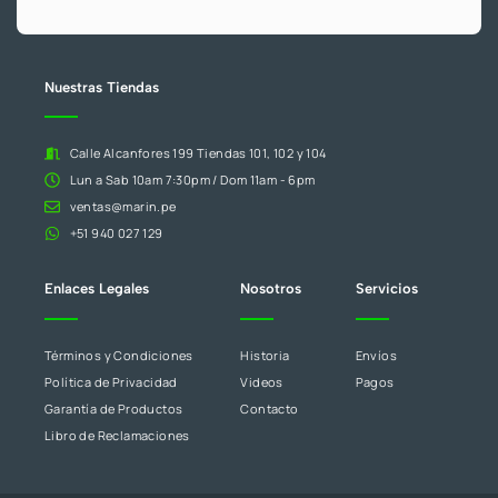
este
campo
en
blanco.
Nuestras Tiendas
Calle Alcanfores 199 Tiendas 101, 102 y 104
Lun a Sab 10am 7:30pm / Dom 11am - 6pm
ventas@marin.pe
+51 940 027 129
Enlaces Legales
Nosotros
Servicios
Términos y Condiciones
Historia
Envíos
Política de Privacidad
Videos
Pagos
Garantía de Productos
Contacto
Libro de Reclamaciones