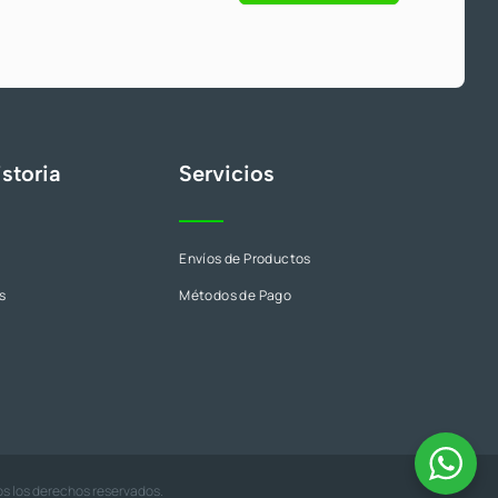
s
S
/
1
5
0
.
storia
Servicios
Envíos de Productos
s
Métodos de Pago
os los derechos reservados.