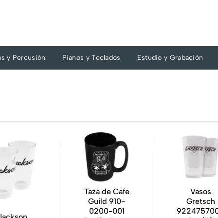
as y Percusión
Pianos y Teclados
Estudio y Grabación
Taza de Cafe
Vasos
Guild 910-
Gretsch
0200-001
92247570
Jackson