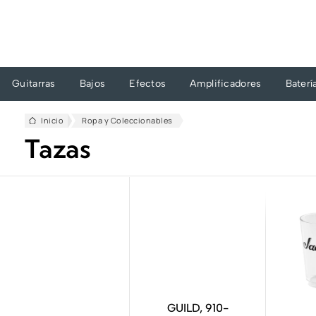
Ir
al
contenido
Guitarras
Bajos
Efectos
Amplificadores
Baterí
Inicio
Ropa y Coleccionables
Tazas
GUILD, 910-