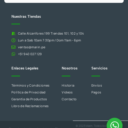
campo
en
blanco.
Nuestras Tiendas
Calle Alcanfores 199 Tiendas 101, 102 y 104
Lun a Sab 10am 7:30pm / Dom 11am - 6pm
ventas@marin.pe
+51 940 027 129
Enlaces Legales
Nosotros
Servicios
Términos y Condiciones
Historia
Envíos
Política de Privacidad
Videos
Pagos
Garantía de Productos
Contacto
Libro de Reclamaciones
© 2023 Marin. Todos los derechos