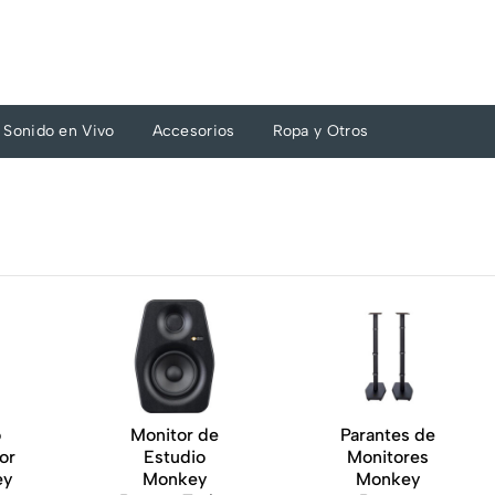
Sonido en Vivo
Accesorios
Ropa y Otros
o
Monitor de
Parantes de
or
Estudio
Monitores
ey
Monkey
Monkey