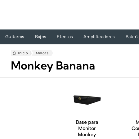
Ir
al
contenido
Guitarras
Bajos
Efectos
Amplificadores
Baterí
Inicio
Marcas
Monkey Banana
Base para
M
Monitor
Co
Monkey