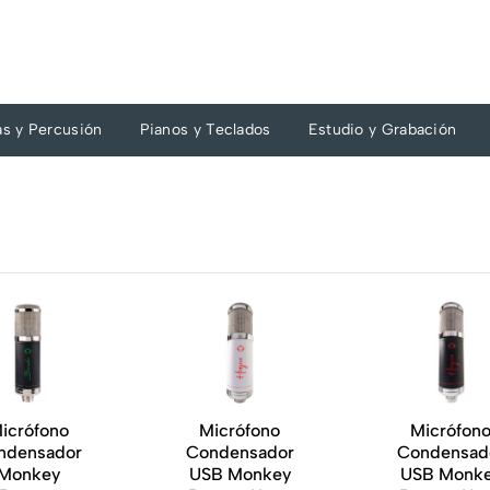
as y Percusión
Pianos y Teclados
Estudio y Grabación
icrófono
Micrófono
Micrófon
ndensador
Condensador
Condensad
Monkey
USB Monkey
USB Monk