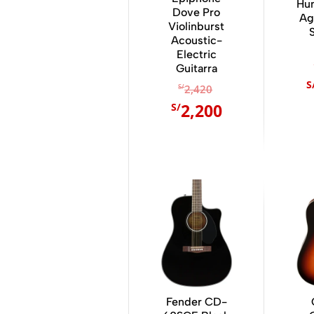
Hu
Dove Pro
Ag
Violinburst
Acoustic-
Electric
Guitarra
E
E
S
S/
2,420
l
l
2,200
S/
p
p
r
r
e
e
c
c
i
i
o
o
o
a
r
c
i
t
g
u
i
a
Fender CD-