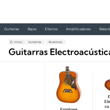
Ir
al
contenido
Guitarras
Bajos
Efectos
Amplificadores
Baterí
Inicio
Guitarras
Acústicas
Guitarras Electroacústic
E
Ele
ca 
Epiphone