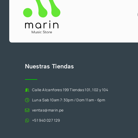
n
l
a
e
l
s
e
:
r
S
a
/
:
8
S
5
/
0
Nuestras Tiendas
9
.
3
5
Calle Alcanfores 199 Tiendas 101, 102 y 104
.
Lun a Sab 10am 7:30pm / Dom 11am - 6pm
ventas@marin.pe
+51 940 027 129