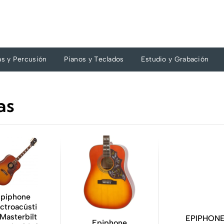
as y Percusión
Pianos y Teclados
Estudio y Grabación
as
piphone
ctroacústi
Masterbilt
EPIPHONE
Epiphone