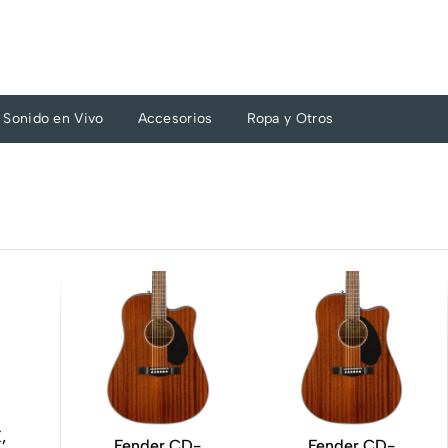
Sonido en Vivo
Accesorios
Ropa y Otros
,
Fender CD-
Fender CD-