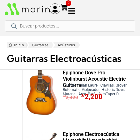
Ir
0
al
contenido
Búsqueda
de
productos
Inicio
Guitarras
Acústicas
Guitarras Electroacústicas
Epiphone Dove Pro
Violinburst Acoustic-Electric
Guitarra
Puente: Indian Laurel. Clavijas: Grover
Rotomatic. Golpeador: Historic Dove.
E
E
Material: Arce. Perfil: SlimTaper D.
S/
2,200
S/
2,420
l
l
p
p
r
r
e
e
c
c
Epiphone Electroacústica
i
i