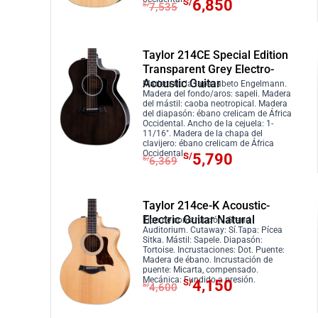
E
E
S/
6,850
S/
7,535
a
/
i
a
l
l
:
8
n
l
p
p
S
5
a
e
r
r
Taylor 214CE Special Edition
/
0
l
s
e
e
Transparent Grey Electro-
9
.
e
:
Acoustic Guitar
c
c
Madera de la tapa: abeto Engelmann.
3
Madera del fondo/aros: sapeli. Madera
r
S
i
i
del mástil: caoba neotropical. Madera
5
a
/
del diapasón: ébano crelicam de África
o
o
Occidental. Ancho de la cejuela: 1-
.
:
3
o
a
11/16″. Madera de la chapa del
clavijero: ébano crelicam de África
S
,
r
c
E
E
Occidental.
S/
5,790
S/
6,369
/
1
i
t
l
l
3
0
g
u
p
p
,
0
i
a
r
r
Taylor 214ce-K Acoustic-
4
.
Electric Guitar Natural
n
l
e
e
Tipo de construcción: Grand
Auditorium. Cutaway: Sí.Tapa: Pícea
1
a
e
c
c
Sitka. Mástil: Sapele. Diapasón:
0
Tortoise. Incrustaciones: Dot. Puente:
l
s
i
i
Madera de ébano. Incrustación de
.
e
:
puente: Micarta, compensado.
o
o
E
E
Mecánica: Fundido a presión.
S/
4,150
S/
4,600
r
S
o
a
l
l
a
/
r
c
p
p