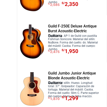
r
S
E
E
Jumbo
r
c
S/
2,350
4
.
S/
2,585
a
/
l
l
i
t
5
:
1
p
p
g
u
0
S
,
r
r
i
a
.
/
2
e
e
n
l
Guild F-250E Deluxe Antique
1
9
c
c
Burst Acoustic-Electric
a
e
,
0
Guitarra
i
i
Electrónica: AP-1 de Guild con pastilla
l
s
Fishman Sonicore. Material del sillín:
4
.
o
o
NuBone. Forma del cuello: do. Material
e
:
5
del mástil: Caoba. Forma del cuerpo:
o
a
r
S
E
E
Jumbo.
S/
1,950
S/
2,475
0
r
c
a
/
l
l
.
i
t
:
3
p
p
g
u
S
,
r
r
i
a
/
1
e
e
Guild Jumbo Junior Antique
n
l
3
0
c
c
Blonde Acoustic-Electric
a
e
Guitarra
,
0
i
i
Material del sillín: Hueso. Longitud
total: 37″. Golpeador: Caparazón de
l
s
4
.
o
o
tortuga. Material del mástil: Caoba.
Forma del cuello: Slim C. Parte superior
e
:
1
o
a
E
E
del cuerpo: Abeto de Sitka macizo.
S/
1,299
S/
1,870
r
S
0
r
c
l
l
a
/