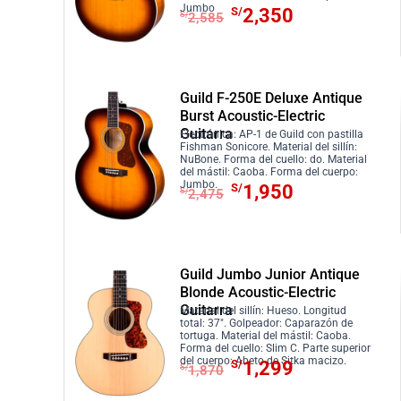
r
S
E
E
Jumbo
r
c
S/
2,350
4
.
S/
2,585
a
/
l
l
i
t
5
:
1
p
p
g
u
0
S
,
r
r
i
a
.
/
2
e
e
n
l
Guild F-250E Deluxe Antique
1
9
c
c
Burst Acoustic-Electric
a
e
,
0
Guitarra
i
i
Electrónica: AP-1 de Guild con pastilla
l
s
Fishman Sonicore. Material del sillín:
4
.
o
o
NuBone. Forma del cuello: do. Material
e
:
5
del mástil: Caoba. Forma del cuerpo:
o
a
r
S
E
E
Jumbo.
S/
1,950
S/
2,475
0
r
c
a
/
l
l
.
i
t
:
3
p
p
g
u
S
,
r
r
i
a
/
1
e
e
Guild Jumbo Junior Antique
n
l
3
0
c
c
Blonde Acoustic-Electric
a
e
Guitarra
,
0
i
i
Material del sillín: Hueso. Longitud
total: 37″. Golpeador: Caparazón de
l
s
4
.
o
o
tortuga. Material del mástil: Caoba.
Forma del cuello: Slim C. Parte superior
e
:
1
o
a
E
E
del cuerpo: Abeto de Sitka macizo.
S/
1,299
S/
1,870
r
S
0
r
c
l
l
a
/