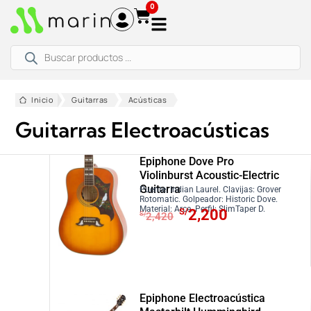
Ir
0
al
contenido
Búsqueda
de
productos
Inicio
Guitarras
Acústicas
Guitarras Electroacústicas
Epiphone Dove Pro
Violinburst Acoustic-Electric
Guitarra
Puente: Indian Laurel. Clavijas: Grover
Rotomatic. Golpeador: Historic Dove.
E
E
Material: Arce. Perfil: SlimTaper D.
S/
2,200
S/
2,420
l
l
p
p
r
r
e
e
c
c
Epiphone Electroacústica
i
i