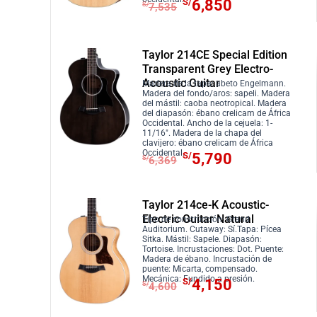
E
E
S/
6,850
S/
7,535
a
/
i
a
l
l
:
8
n
l
p
p
S
5
a
e
r
r
Taylor 214CE Special Edition
/
0
l
s
e
e
Transparent Grey Electro-
9
.
e
:
Acoustic Guitar
c
c
Madera de la tapa: abeto Engelmann.
3
Madera del fondo/aros: sapeli. Madera
r
S
i
i
del mástil: caoba neotropical. Madera
5
a
/
del diapasón: ébano crelicam de África
o
o
Occidental. Ancho de la cejuela: 1-
.
:
3
o
a
11/16″. Madera de la chapa del
clavijero: ébano crelicam de África
S
,
r
c
E
E
Occidental.
S/
5,790
S/
6,369
/
1
i
t
l
l
3
0
g
u
p
p
,
0
i
a
r
r
Taylor 214ce-K Acoustic-
4
.
Electric Guitar Natural
n
l
e
e
Tipo de construcción: Grand
Auditorium. Cutaway: Sí.Tapa: Pícea
1
a
e
c
c
Sitka. Mástil: Sapele. Diapasón:
0
Tortoise. Incrustaciones: Dot. Puente:
l
s
i
i
Madera de ébano. Incrustación de
.
e
:
puente: Micarta, compensado.
o
o
E
E
Mecánica: Fundido a presión.
S/
4,150
S/
4,600
r
S
o
a
l
l
a
/
r
c
p
p