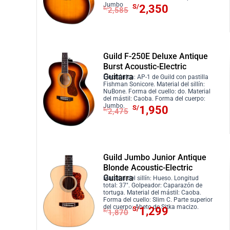
r
S
E
E
Jumbo
r
c
S/
2,350
4
.
S/
2,585
a
/
l
l
i
t
5
:
1
p
p
g
u
0
S
,
r
r
i
a
.
/
2
e
e
n
l
Guild F-250E Deluxe Antique
1
9
c
c
Burst Acoustic-Electric
a
e
,
0
Guitarra
i
i
Electrónica: AP-1 de Guild con pastilla
l
s
Fishman Sonicore. Material del sillín:
4
.
o
o
NuBone. Forma del cuello: do. Material
e
:
5
del mástil: Caoba. Forma del cuerpo:
o
a
r
S
E
E
Jumbo.
S/
1,950
S/
2,475
0
r
c
a
/
l
l
.
i
t
:
3
p
p
g
u
S
,
r
r
i
a
/
1
e
e
Guild Jumbo Junior Antique
n
l
3
0
c
c
Blonde Acoustic-Electric
a
e
Guitarra
,
0
i
i
Material del sillín: Hueso. Longitud
total: 37″. Golpeador: Caparazón de
l
s
4
.
o
o
tortuga. Material del mástil: Caoba.
Forma del cuello: Slim C. Parte superior
e
:
1
o
a
E
E
del cuerpo: Abeto de Sitka macizo.
S/
1,299
S/
1,870
r
S
0
r
c
l
l
a
/