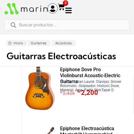
Ir
0
al
contenido
Búsqueda
de
productos
Inicio
Guitarras
Acústicas
Guitarras Electroacústicas
Epiphone Dove Pro
Violinburst Acoustic-Electric
Guitarra
Puente: Indian Laurel. Clavijas: Grover
Rotomatic. Golpeador: Historic Dove.
E
E
Material: Arce. Perfil: SlimTaper D.
S/
2,200
S/
2,420
l
l
p
p
r
r
e
e
c
c
Epiphone Electroacústica
i
i