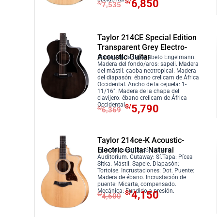
E
E
S/
6,850
S/
7,535
a
/
i
a
l
l
:
8
n
l
p
p
S
5
a
e
r
r
Taylor 214CE Special Edition
/
0
l
s
e
e
Transparent Grey Electro-
9
.
e
:
Acoustic Guitar
c
c
Madera de la tapa: abeto Engelmann.
3
Madera del fondo/aros: sapeli. Madera
r
S
i
i
del mástil: caoba neotropical. Madera
5
a
/
del diapasón: ébano crelicam de África
o
o
Occidental. Ancho de la cejuela: 1-
.
:
3
o
a
11/16″. Madera de la chapa del
clavijero: ébano crelicam de África
S
,
r
c
E
E
Occidental.
S/
5,790
S/
6,369
/
1
i
t
l
l
3
0
g
u
p
p
,
0
i
a
r
r
Taylor 214ce-K Acoustic-
4
.
Electric Guitar Natural
n
l
e
e
Tipo de construcción: Grand
Auditorium. Cutaway: Sí.Tapa: Pícea
1
a
e
c
c
Sitka. Mástil: Sapele. Diapasón:
0
Tortoise. Incrustaciones: Dot. Puente:
l
s
i
i
Madera de ébano. Incrustación de
.
e
:
puente: Micarta, compensado.
o
o
E
E
Mecánica: Fundido a presión.
S/
4,150
S/
4,600
r
S
o
a
l
l
a
/
r
c
p
p