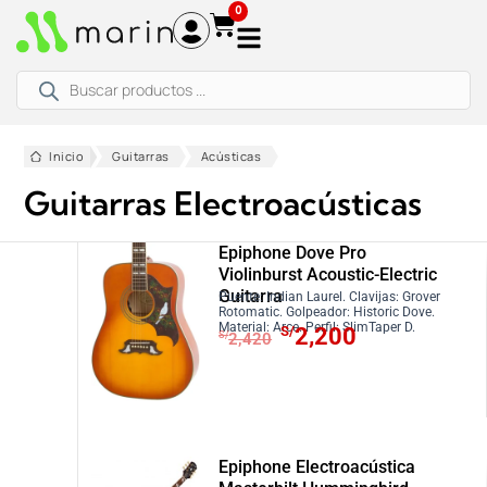
Ir
0
al
contenido
Búsqueda
de
productos
Inicio
Guitarras
Acústicas
Guitarras Electroacústicas
Epiphone Dove Pro
Violinburst Acoustic-Electric
Guitarra
Puente: Indian Laurel. Clavijas: Grover
Rotomatic. Golpeador: Historic Dove.
E
E
Material: Arce. Perfil: SlimTaper D.
S/
2,200
S/
2,420
l
l
p
p
r
r
e
e
c
c
Epiphone Electroacústica
i
i