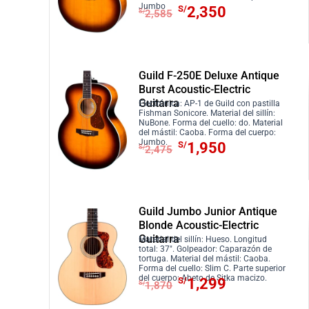
r
S
E
E
Jumbo
r
c
S/
2,350
4
.
S/
2,585
a
/
l
l
i
t
5
:
1
p
p
g
u
0
S
,
r
r
i
a
.
/
2
e
e
n
l
Guild F-250E Deluxe Antique
1
9
c
c
Burst Acoustic-Electric
a
e
,
0
Guitarra
i
i
Electrónica: AP-1 de Guild con pastilla
l
s
Fishman Sonicore. Material del sillín:
4
.
o
o
NuBone. Forma del cuello: do. Material
e
:
5
del mástil: Caoba. Forma del cuerpo:
o
a
r
S
E
E
Jumbo.
S/
1,950
S/
2,475
0
r
c
a
/
l
l
.
i
t
:
3
p
p
g
u
S
,
r
r
i
a
/
1
e
e
Guild Jumbo Junior Antique
n
l
3
0
c
c
Blonde Acoustic-Electric
a
e
Guitarra
,
0
i
i
Material del sillín: Hueso. Longitud
total: 37″. Golpeador: Caparazón de
l
s
4
.
o
o
tortuga. Material del mástil: Caoba.
Forma del cuello: Slim C. Parte superior
e
:
1
o
a
E
E
del cuerpo: Abeto de Sitka macizo.
S/
1,299
S/
1,870
r
S
0
r
c
l
l
a
/