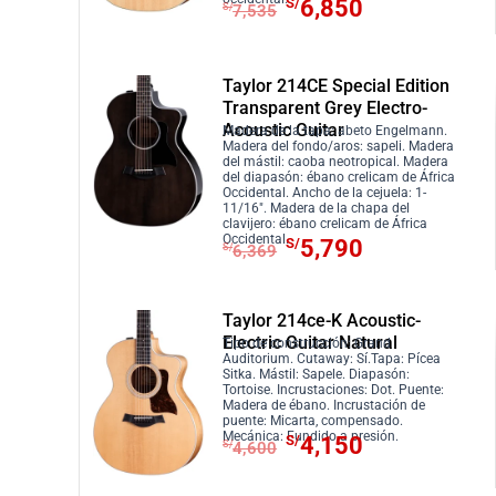
E
E
S/
6,850
S/
7,535
a
/
i
a
l
l
:
8
n
l
p
p
S
5
a
e
r
r
Taylor 214CE Special Edition
/
0
l
s
e
e
Transparent Grey Electro-
9
.
e
:
Acoustic Guitar
c
c
Madera de la tapa: abeto Engelmann.
3
Madera del fondo/aros: sapeli. Madera
r
S
i
i
del mástil: caoba neotropical. Madera
5
a
/
del diapasón: ébano crelicam de África
o
o
Occidental. Ancho de la cejuela: 1-
.
:
3
o
a
11/16″. Madera de la chapa del
clavijero: ébano crelicam de África
S
,
r
c
E
E
Occidental.
S/
5,790
S/
6,369
/
1
i
t
l
l
3
0
g
u
p
p
,
0
i
a
r
r
Taylor 214ce-K Acoustic-
4
.
Electric Guitar Natural
n
l
e
e
Tipo de construcción: Grand
Auditorium. Cutaway: Sí.Tapa: Pícea
1
a
e
c
c
Sitka. Mástil: Sapele. Diapasón:
0
Tortoise. Incrustaciones: Dot. Puente:
l
s
i
i
Madera de ébano. Incrustación de
.
e
:
puente: Micarta, compensado.
o
o
E
E
Mecánica: Fundido a presión.
S/
4,150
S/
4,600
r
S
o
a
l
l
a
/
r
c
p
p