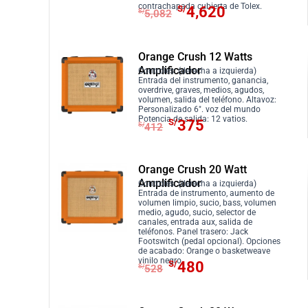
E
E
contrachapada cubierta de Tolex.
S/
4,620
S/
5,082
l
l
p
p
r
r
Orange Crush 12 Watts
Amplificador
e
e
Controles: (derecha a izquierda)
Entrada del instrumento, ganancia,
c
c
overdrive, graves, medios, agudos,
volumen, salida del teléfono. Altavoz:
i
i
Personalizado 6″. voz del mundo
E
E
Potencia de salida: 12 vatios.
o
o
S/
375
S/
412
l
l
o
a
p
p
r
c
r
r
Orange Crush 20 Watt
i
t
Amplificador
e
e
Controles: (derecha a izquierda)
g
u
Entrada de instrumento, aumento de
c
c
i
a
volumen limpio, sucio, bass, volumen
medio, agudo, sucio, selector de
i
i
n
l
canales, entrada aux, salida de
teléfonos. Panel trasero: Jack
o
o
a
e
Footswitch (pedal opcional). Opciones
o
a
de acabado: Orange o basketweave
l
s
E
E
vinilo negro.
S/
480
r
c
S/
528
e
:
l
l
i
t
r
S
p
p
g
u
a
/