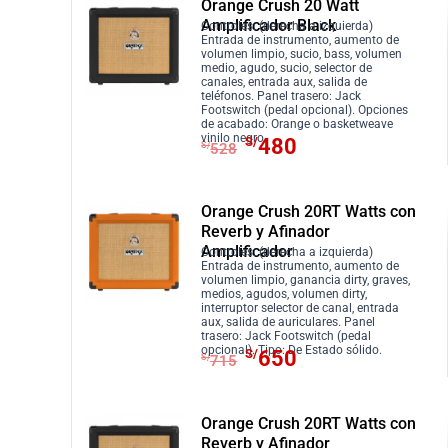
r
r
Orange Crush 20 Watt
i
a
:
4
Amplificador Black
e
e
Controles: (derecha a izquierda)
n
l
S
,
Entrada de instrumento, aumento de
c
c
volumen limpio, sucio, bass, volumen
a
e
/
6
medio, agudo, sucio, selector de
i
i
canales, entrada aux, salida de
l
s
5
2
teléfonos. Panel trasero: Jack
o
o
e
:
Footswitch (pedal opcional). Opciones
,
0
o
a
de acabado: Orange o basketweave
r
S
0
.
E
E
vinilo negro.
S/
480
r
c
S/
528
a
/
8
l
l
i
t
:
3
2
p
p
g
u
S
7
.
r
r
Orange Crush 20RT Watts con
i
a
/
5
Reverb y Afinador
e
e
n
l
Amplificador
4
.
Controles: (derecha a izquierda)
c
c
a
e
Entrada de instrumento, aumento de
1
i
i
volumen limpio, ganancia dirty, graves,
l
s
medios, agudos, volumen dirty,
2
o
o
interruptor selector de canal, entrada
e
:
aux, salida de auriculares. Panel
.
o
a
trasero: Jack Footswitch (pedal
r
S
E
E
opcional). Tipo: De Estado sólido.
r
c
S/
650
S/
715
a
/
l
l
i
t
:
4
p
p
g
u
S
8
r
r
Orange Crush 20RT Watts con
i
a
/
0
Reverb y Afinador