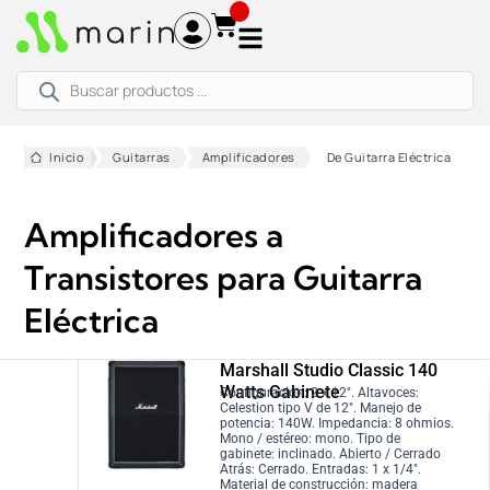
Ir
al
contenido
Búsqueda
de
productos
Inicio
Guitarras
Amplificadores
De Guitarra Eléctrica
Amplificadores a
Transistores para Guitarra
Eléctrica
Marshall Studio Classic 140
Watts Gabinete
Configuración: 2 x 12″. Altavoces:
Celestion tipo V de 12″. Manejo de
potencia: 140W. Impedancia: 8 ohmios.
Mono / estéreo: mono. Tipo de
gabinete: inclinado. Abierto / Cerrado
Atrás: Cerrado. Entradas: 1 x 1/4″.
Material de construcción: madera