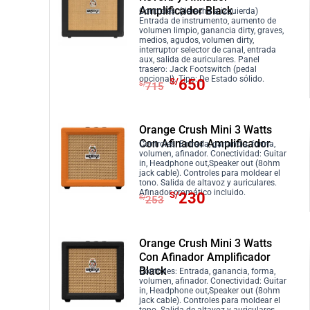
e
e
n
l
5
.
Amplificador Black
Controles: (derecha a izquierda)
c
c
a
e
Entrada de instrumento, aumento de
2
i
i
volumen limpio, ganancia dirty, graves,
l
s
8
medios, agudos, volumen dirty,
o
o
e
:
interruptor selector de canal, entrada
.
aux, salida de auriculares. Panel
o
a
r
S
trasero: Jack Footswitch (pedal
E
E
opcional). Tipo: De Estado sólido.
r
c
S/
650
a
/
S/
715
l
l
i
t
:
4
p
p
g
u
S
8
r
r
Orange Crush Mini 3 Watts
i
a
/
0
Con Afinador Amplificador
e
e
Controles: Entrada, ganancia, forma,
n
l
5
.
volumen, afinador. Conectividad: Guitar
c
c
a
e
in, Headphone out,Speaker out (8ohm
2
jack cable). Controles para moldear el
i
i
l
s
8
tono. Salida de altavoz y auriculares.
E
E
Afinador cromático incluido.
o
o
S/
230
e
:
.
S/
253
l
l
o
a
r
S
p
p
r
c
a
/
r
r
Orange Crush Mini 3 Watts
i
t
:
6
Con Afinador Amplificador
e
e
g
u
S
5
Black
Controles: Entrada, ganancia, forma,
c
c
i
a
/
0
volumen, afinador. Conectividad: Guitar
i
i
in, Headphone out,Speaker out (8ohm
n
l
7
.
jack cable). Controles para moldear el