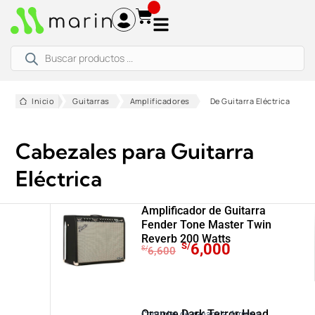
Ir
al
contenido
Búsqueda
de
productos
Inicio
Guitarras
Amplificadores
De Guitarra Eléctrica
Cabezales para Guitarra
Eléctrica
Amplificador de Guitarra
Fender Tone Master Twin
Reverb 200 Watts
E
E
S/
6,000
S/
6,600
l
l
p
p
r
r
e
e
Orange Dark Terror Head
Controles de ganancia, forma y