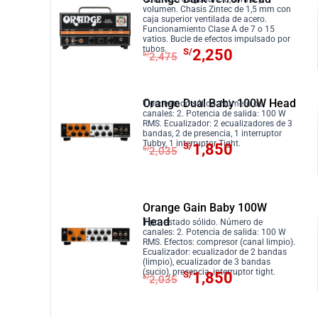
volumen. Chasis Zintec de 1,5 mm con
c
c
caja superior ventilada de acero.
i
i
Funcionamiento Clase A de 7 o 15
vatios. Bucle de efectos impulsado por
o
o
E
E
tubos.
S/
2,250
S/
2,475
o
a
l
l
r
c
p
p
i
t
r
r
Orange Dual Baby 100W Head
Tipo: estado sólido. Número de
g
u
canales: 2. Potencia de salida: 100 W
e
e
RMS. Ecualizador: 2 ecualizadores de 3
i
a
c
c
bandas, 2 de presencia, 1 interruptor
E
E
Tubby, 1 interruptor Tight.
S/
1,850
n
l
i
i
S/
2,035
l
l
a
e
o
o
p
p
l
s
o
a
r
r
e
:
r
c
Orange Gain Baby 100W
e
e
r
S
i
t
Head
Tipo: estado sólido. Número de
c
c
canales: 2. Potencia de salida: 100 W
a
/
g
u
RMS. Efectos: compresor (canal limpio).
i
i
:
6
i
a
Ecualizador: ecualizador de 2 bandas
o
o
(limpio), ecualizador de 3 bandas
S
,
n
l
E
E
(sucio), presencia, interruptor tight.
S/
1,850
o
a
S/
2,035
/
0
a
e
l
l
r
c
6
0
l
s
p
p
i
t