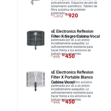
policarbonato. Espacios de aire de
i
i
aislamiento asimétrico. Tablero de
fibra acústica de poliéster
o
o
E
E
patentado.
S/
920
S/
1,012
o
a
l
l
r
c
p
p
i
t
r
r
sE Electronics Reflexion
g
u
Filter X Negro Cabina Vocal
e
e
La tecnología de filtro acústico
i
a
patentada por sE a un precio
c
c
increíblemente asequible. Lo
n
l
suficientemente resistente para
i
i
hacer frente a los entornos de
a
e
E
E
trabajo más exigentes.
o
o
S/
450
S/
495
l
s
l
l
o
a
e
:
p
p
r
c
r
S
r
r
sE Electronics Reflexion
i
t
a
/
Filter X Portable Blanco
e
e
g
u
:
8
Cabina Vocal
La tecnología de filtro acústico
c
c
i
a
patentada por sE a un precio
S
3
i
i
increíblemente asequible. Lo
n
l
suficientemente resistente para
/
0
o
o
a
e
hacer frente a los entornos de
E
E
9
.
trabajo más exigentes.
S/
450
o
a
l
s
S/
495
l
l
1
r
c
e
: