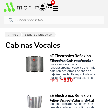
Ir
0
al
contenido
Búsqueda
de
productos
Inicio
Estudio y Grabación
Cabinas Vocales
sE Electronics Reflexion
Filter Pro Cabina Vocal
Aluminio perforado para difundir
ondas sonoras. Lana
fonoabsorbente. Papel de aluminio
para romper formas de onda de
baja frecuencia. Un espacio de aire
E
E
que actúa como barrera acústica.
S/
830
S/
913
l
l
p
p
r
r
sE Electronics Reflexion
Filter Space Cabina Vocal
e
e
Difusor de membrana de papel de
aluminio tensado. Absorbente de
c
c
lana de grado acústico. Difusor de