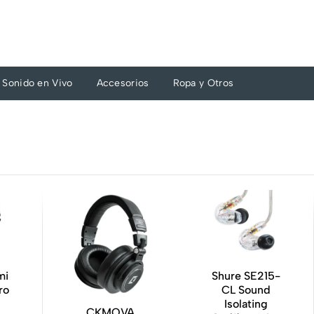
Sonido en Vivo
Accesorios
Ropa y Otros
mi
Shure SE215-
ro
CL Sound
Isolating
CKMOVA