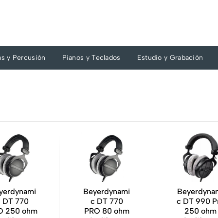
as y Percusión
Pianos y Teclados
Estudio y Grabación
yerdynami
Beyerdynami
Beyerdyna
c DT 770
c DT 770
c DT 990 P
O 250 ohm
PRO 80 ohm
250 ohm