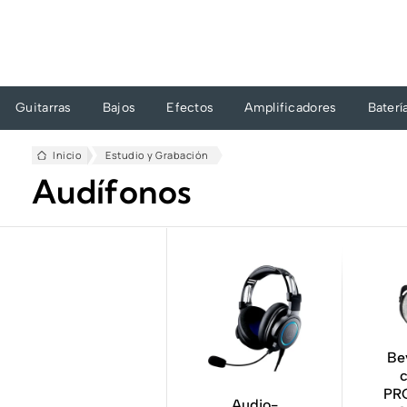
Ir
al
contenido
Guitarras
Bajos
Efectos
Amplificadores
Baterí
Inicio
Estudio y Grabación
Audífonos
Be
PR
Audio-