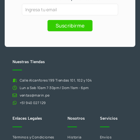
/
0
o
e
r
k
a
Ofertas
Si
-
m
4
.
f
y
eres
6
Promociones
humano,
Suscribirme
2
deja
.
este
campo
en
blanco.
Nuestras Tiendas
Calle Alcanfores 199 Tiendas 101, 102 y 104
Lun a Sab 10am 7:30pm / Dom 11am - 6pm
ventas@marin.pe
+51 940 027 129
Enlaces Legales
Nosotros
Servicios
Términos y Condiciones
Historia
Envíos