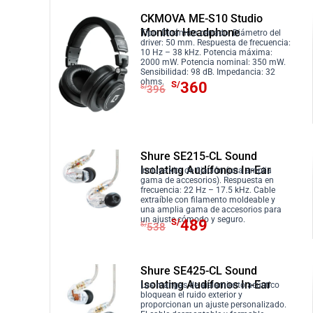
p
p
.
r
S
r
c
r
r
CKMOVA ME-S10 Studio
a
/
i
t
Monitor Headphone
e
e
Tipo: Dinámico cerrado. Diámetro del
driver: 50 mm. Respuesta de frecuencia:
:
7
g
u
c
c
10 Hz – 38 kHz. Potencia máxima:
S
8
i
a
2000 mW. Potencia nominal: 350 mW.
i
i
Sensibilidad: 98 dB. Impedancia: 32
/
0
n
l
E
E
ohms.
o
o
S/
360
S/
396
8
.
a
e
l
l
o
a
5
l
s
p
p
r
c
8
e
:
r
r
i
t
.
r
S
e
e
g
u
Shure SE215-CL Sound
a
/
c
c
i
a
Isolating Audífonos In-Ear
Incluye kits de fijación (una amplia
:
7
i
i
gama de accesorios). Respuesta en
n
l
frecuencia: 22 Hz – 17.5 kHz. Cable
S
8
o
o
a
e
extraíble con filamento moldeable y
una amplia gama de accesorios para
/
0
o
a
l
s
E
E
un ajuste cómodo y seguro.
S/
489
S/
538
8
.
r
c
e
:
l
l
5
i
t
r
S
p
p
8
g
u
a
/
r
r
Shure SE425-CL Sound
.
i
a
Isolating Audífonos In-Ear
:
8
e
e
Las mangas de aislamiento acústico
bloquean el ruido exterior y
n
l
S
2
c
c
proporcionan un ajuste personalizado.