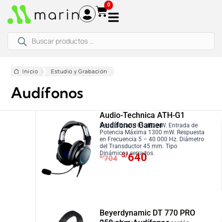
Ir
0
al
contenido
Búsqueda
de
productos
Inicio
Estudio y Grabación
Audífonos
Audio-Technica ATH-G1
Audífonos Gamer
Sensibilidad 101 dB/mW. Entrada de
Potencia Máxima 1300 mW. Respuesta
en Frecuencia 5 – 40 000 Hz. Diámetro
del Transductor 45 mm. Tipo
E
E
Dinámicos cerrados.
S/
640
S/
704
l
l
p
p
r
r
e
e
c
c
Beyerdynamic DT 770 PRO