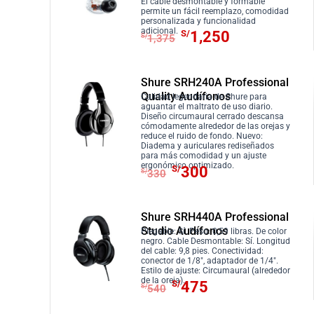
a
e
El cable desmontable y formable
/
0
i
i
permite un fácil reemplazo, comodidad
l
s
9
.
personalizada y funcionalidad
o
o
E
E
adicional.
S/
1,250
e
:
S/
1,375
0
o
a
l
l
r
S
2
r
c
p
p
a
/
.
i
t
r
r
Shure SRH240A Professional
:
3
g
u
Quality Audífonos
e
e
Calidad legendaria de Shure para
S
6
i
a
aguantar el maltrato de uso diario.
c
c
Diseño circumaural cerrado descansa
/
0
n
l
cómodamente alrededor de las orejas y
i
i
3
.
reduce el ruido de fondo. Nuevo:
a
e
Diadema y auriculares rediseñados
o
o
9
para más comodidad y un ajuste
l
s
o
a
E
E
ergonómico optimizado.
S/
300
6
S/
330
e
:
r
c
l
l
.
r
S
i
t
p
p
a
/
g
u
r
r
Shure SRH440A Professional
:
4
Studio Audífonos
i
a
e
e
Plegable: Sí. Peso: 0,59 libras. De color
S
8
negro. Cable Desmontable: Sí. Longitud
n
l
c
c
del cable: 9,8 pies. Conectividad:
/
9
conector de 1/8″, adaptador de 1/4″.
a
e
i
i
Estilo de ajuste: Circumaural (alrededor
5
.
E
E
de la oreja).
l
s
o
o
S/
475
S/
540
3
l
l
e
:
o
a
8