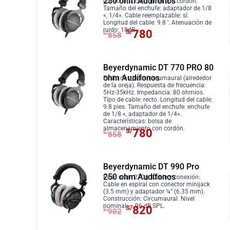
250 ohm Audífonos
i
i
Características: bolso con cordón.
Tamaño del enchufe: adaptador de 1/8
o
o
«, 1/4». Cable reemplazable: sí.
Longitud del cable: 9.8 ‘. Atenuación de
o
a
E
E
ruido: 18dB.
S/
780
S/
858
r
c
l
l
i
t
p
p
g
u
r
r
Beyerdynamic DT 770 PRO 80
i
a
ohm Audífonos
e
e
Estilo de ajuste: circumaural (alrededor
de la oreja). Respuesta de frecuencia:
n
l
c
c
5Hz-35kHz. Impedancia: 80 ohmios.
a
e
Tipo de cable: recto. Longitud del cable:
i
i
9.8 pies. Tamaño del enchufe: enchufe
l
s
de 1/8 «, adaptador de 1/4».
o
o
Características: bolsa de
e
:
o
a
E
E
almacenamiento con cordón.
S/
780
S/
858
r
S
r
c
l
l
a
/
i
t
p
p
:
6
g
u
r
r
Beyerdynamic DT 990 Pro
S
4
250 ohm Audífonos
i
a
e
e
Peso neto: 270g. Cable y conexión:
Cable en espiral con conector minijack
/
0
n
l
c
c
(3.5 mm) y adaptador ¼“ (6.35 mm).
7
.
Construcción: Circumaural. Nivel
a
e
i
i
E
E
nominal: – 96 dB SPL.
S/
820
S/
902
0
l
s
o
o
l
l
4
e
:
o
a