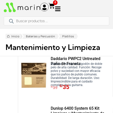
Ir
0
al
contenido
Búsqueda
de
productos
Inicio
Baterías y Percusión
Platillos
Mantenimiento y Limpieza
Daddario PWPC2 Untreated
Paño de Franela
Material: Franela de algodón de doble
pelo de alta calidad. Función: Recoge
polvo y suciedad con mayor eficacia
que los paños de pulido comunes.
Durabilidad: De larga duración. Uso:
Imprescindible para el cuidado
E
E
completo de la guitarra.
S/
35
S/
39
l
l
p
p
r
r
Dunlop 6400 System 65 Kit
e
e