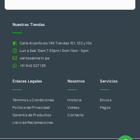
.
este
campo
en
blanco.
Nuestras Tiendas
Calle Alcanfores 199 Tiendas 101, 102 y 104
Lun a Sab 10am 7:30pm / Dom 11am - 6pm
ventas@marin.pe
+51 940 027 129
Enlaces Legales
Nosotros
Servicios
Términos y Condiciones
Historia
Envíos
Política de Privacidad
Videos
Pagos
Garantía de Productos
Contacto
Libro de Reclamaciones