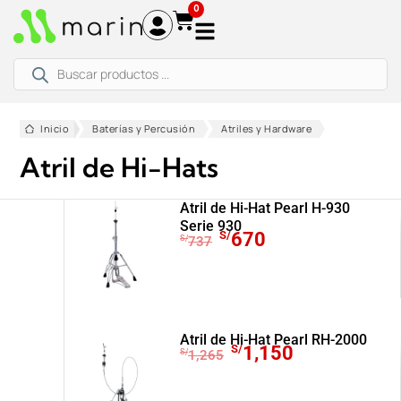
Ir
0
al
contenido
Búsqueda
de
productos
Inicio
Baterías y Percusión
Atriles y Hardware
Atril de Hi-Hats
Atril de Hi-Hat Pearl H-930
Serie 930
E
E
S/
670
S/
737
l
l
p
p
r
r
e
e
c
c
Atril de Hi-Hat Pearl RH-2000
E
E
S/
1,150
S/
1,265
i
i
l
l
o
o
p
p