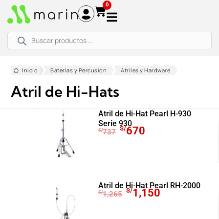
Ir
0
al
contenido
Búsqueda
de
productos
Inicio
Baterías y Percusión
Atriles y Hardware
Atril de Hi-Hats
Atril de Hi-Hat Pearl H-930
Serie 930
E
E
S/
670
S/
737
l
l
p
p
r
r
e
e
c
c
Atril de Hi-Hat Pearl RH-2000
E
E
S/
1,150
S/
1,265
i
i
l
l
o
o
p
p