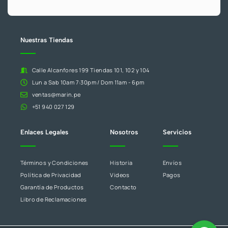
.
este
campo
en
blanco.
Nuestras Tiendas
Calle Alcanfores 199 Tiendas 101, 102 y 104
Lun a Sab 10am 7:30pm / Dom 11am - 6pm
ventas@marin.pe
+51 940 027 129
Enlaces Legales
Nosotros
Servicios
Términos y Condiciones
Historia
Envíos
Política de Privacidad
Videos
Pagos
Garantía de Productos
Contacto
Libro de Reclamaciones