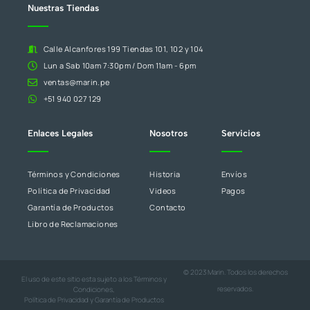
blanco.
Nuestras Tiendas
Calle Alcanfores 199 Tiendas 101, 102 y 104
Lun a Sab 10am 7:30pm / Dom 11am - 6pm
ventas@marin.pe
+51 940 027 129
Enlaces Legales
Nosotros
Servicios
Términos y Condiciones
Historia
Envíos
Política de Privacidad
Videos
Pagos
Garantía de Productos
Contacto
Libro de Reclamaciones
© 2023 Marin. Todos los derechos
El uso de este sitio esta sujeto a los
Términos y
reservados.
Condiciones
,
Política de Privacidad
y
Garantía de Productos