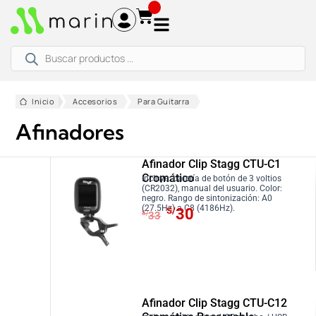
Ir
al
contenido
Búsqueda
de
productos
Inicio
Accesorios
Para Guitarra
Afinadores
Afinador Clip Stagg CTU-C1
Cromático
Incluye: batería de botón de 3 voltios
(CR2032), manual del usuario. Color:
negro. Rango de sintonización: A0
E
E
(27.5Hz) a C8 (4186Hz).
S/
30
S/
33
l
l
p
p
r
r
e
e
c
c
Afinador Clip Stagg CTU-C12
i
i