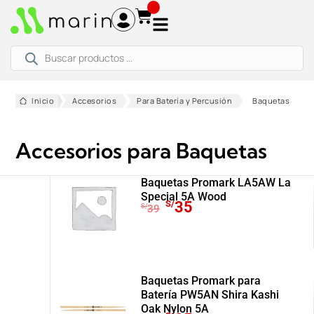
Ir
al
contenido
Búsqueda
de
productos
Inicio
Accesorios
Para Batería y Percusión
Baquetas
Accesorios para Baquetas
Baquetas Promark LA5AW La
Special 5A Wood
E
E
S/
35
S/
39
l
l
p
p
r
r
e
e
Baquetas Promark para
c
c
Batería PW5AN Shira Kashi
i
i
Oak Nylon 5A