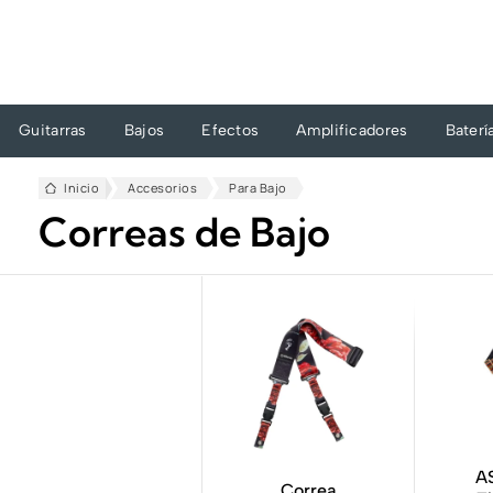
Ir
al
contenido
Guitarras
Bajos
Efectos
Amplificadores
Baterí
Inicio
Accesorios
Para Bajo
Correas de Bajo
A
Correa