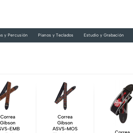
as y Percusión
Pianos y Teclados
Estudio y Grabación
Correa
Correa
Gibson
Gibson
SVS-EMB
ASVS-MOS
Correa