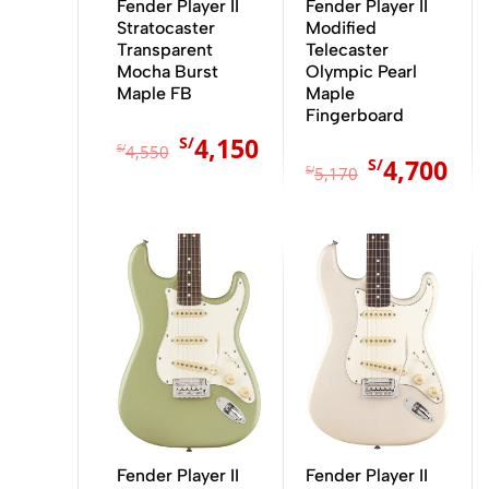
Fender Player II
Fender Player II
Stratocaster
Modified
Transparent
Telecaster
Mocha Burst
Olympic Pearl
Maple FB
Maple
Fingerboard
4,150
S/
Valorado
S/
4,550
con
4,700
S/
Valorado
0
S/
5,170
con
de
0
5
de
5
El
El
El
El
precio
precio
precio
pre
original
actual
original
act
era:
es:
era:
es:
S/4,200.
S/3,750.
S/4,675.
S/4
Fender Player II
Fender Player II