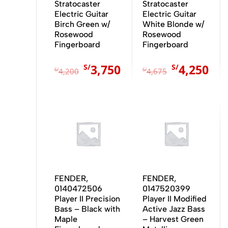
Stratocaster
Stratocaster
Electric Guitar
Electric Guitar
Birch Green w/
White Blonde w/
Rosewood
Rosewood
Fingerboard
Fingerboard
3,750
4,250
S/
S/
Valorado
Valorado
S/
4,200
S/
4,675
con
con
0
0
de
de
5
5
El
El
El
El
precio
precio
precio
pre
original
actual
original
act
era:
es:
era:
es:
S/4,150.
S/3,750.
S/6,000.
S/5
FENDER,
FENDER,
0140472506
0147520399
Player II Precision
Player II Modified
Bass – Black with
Active Jazz Bass
Maple
– Harvest Green